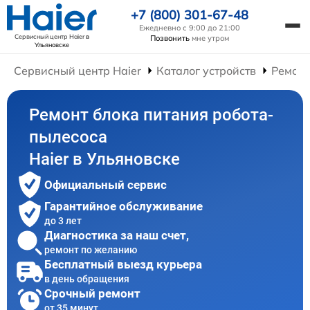
+7 (800) 301-67-48
Ежедневно с 9:00 до 21:00
Сервисный центр Haier
в
Позвонить
мне утром
Ульяновске
Сервисный центр Haier
Каталог устройств
Ремонт
Ремонт блока питания робота-
пылесоса
Haier в Ульяновске
Официальный сервис
Гарантийное обслуживание
до 3 лет
Диагностика за наш счет,
ремонт по желанию
Бесплатный выезд курьера
в день обращения
Срочный ремонт
от 35 минут