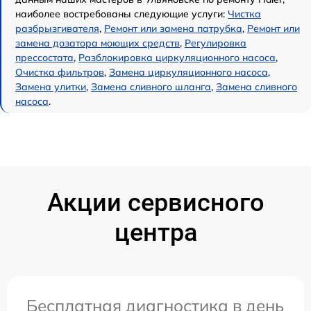
наиболее востребованы следующие услуги:
Чистка
разбрызгивателя
,
Ремонт или замена патрубка
,
Ремонт или
замена дозатора моющих средств
,
Регулировка
прессостата
,
Разблокировка циркуляционного насоса
,
Очистка фильтров
,
Замена циркуляционного насоса
,
Замена улитки
,
Замена сливного шланга
,
Замена сливного
насоса
.
Акции сервисного
центра
Бесплатная диагностика в день