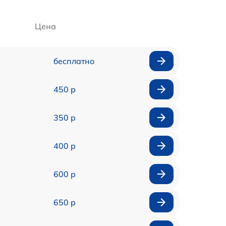
Цена
бесплатно
450 р
350 р
400 р
600 р
650 р