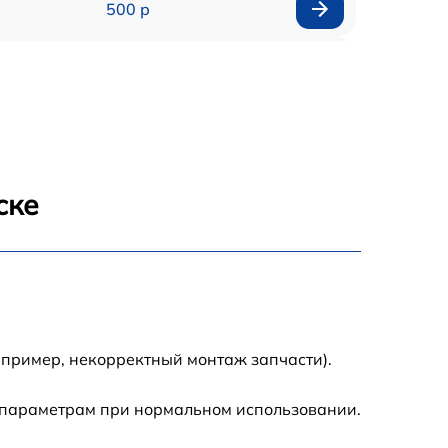
500 р
300 р
550 р
ске
апример, некорректный монтаж запчасти).
 параметрам при нормальном использовании.