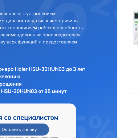
ьяновске с устранением
м диагностику, выявляем причины
восстанавливаем работоспособность
и рекомендованные производителем
рку всех функций и предоставляем
нера Haier HSU-30HUN03 до 3 лет
 желанию
бращения
 HSU-30HUN03 от 35 минут
я со специалистом
Оставить заявку
есь c
политикой конфиденциальности