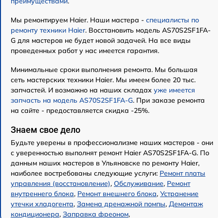
преимуществами
.
Мы ремонтируем Haier. Наши мастера -
специалисты по
ремонту техники Haier
. Восстановить модель AS70S2SF1FA-
G для мастеров не будет новой задачей. На все виды
проведенных работ у нас имеется гарантия.
Минимальные сроки выполнения ремонта. Мы большая
сеть мастерских техники Haier. Мы имеем более 20 тыс.
запчастей. И возможно на наших складах
уже имеется
запчасть на модель AS70S2SF1FA-G
. При заказе ремонта
на сайте - предоставляется скидка -25%.
Знаем свое дело
Будьте уверены в профессионализме наших мастеров - они
с уверенностью выполнят ремонт Haier AS70S2SF1FA-G. По
данным наших мастеров в Ульяновске по ремонту Haier,
наиболее востребованы следующие услуги:
Ремонт платы
управления (восстановление)
,
Обслуживание
,
Ремонт
внутреннего блока
,
Ремонт внешнего блока
,
Устранение
утечки хладогента
,
Замена дренажной помпы
,
Демонтаж
кондиционера
,
Заправка фреоном
,