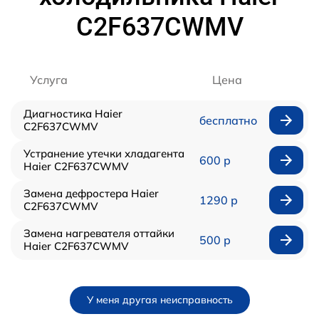
C2F637CWMV
Услуга
Цена
Диагностика Haier
бесплатно
C2F637CWMV
Устранение утечки хладагента
600 р
Haier C2F637CWMV
Замена дефростера Haier
1290 р
C2F637CWMV
Замена нагревателя оттайки
500 р
Haier C2F637CWMV
У меня другая неисправность