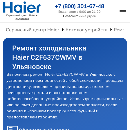
+7 (800) 301-67-48
Ежедневно с 9:00 до 21:00
Сервисный центр Haier
в
Позвонить
мне утром
Ульяновске
Сервисный центр Haier
Каталог устройств
Ремонт
Ремонт холодильника
Haier C2F637CWMV в
Ульяновске
Выполняем ремонт Haier C2F637CWMV в Ульяновске с
устранением неисправностей любой сложности. Проводим
диагностику, выявляем причины поломки, заменяем
неисправные детали и восстанавливаем
работоспособность устройства. Используем оригинальные
или рекомендованные производителем запчасти, после
ремонта выполняем проверку всех функций и
предоставляем гарантию.